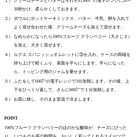
１）
クリームチーズとバターはそれぞれ500㍗の電子レンジに20～
30秒かけ、柔らかくしておきます。
２）
ボウルにホットケーキミックス、バター、牛乳、卵を入れて
よく混ぜ合わせた後、クリームチーズも加えて混ぜます。
３）
なめらかになったら100%フルーツ クランベリー（大さじ２）
を加え、大きく混ぜます。
４）
ルクエ スパニッシュオムレットに③を入れ、ケースの両端を
持ち上げて軽くふり、表面を平らにします。平らになった
ら、トッピング用のジャムを乗せます。
５）
ふたをして600㍗の電子レンジで3分加熱します。その後、上
下をひっくり返して、さらに600㍗で１分加熱します。
６）
お皿に移し、そのまま室温で冷まします。
POINT
100%フルーツ クランベリーのほのかな酸味が、チーズにぴった
り。 いつものお茶の時間を、おいしく彩ってくれるスイーツで