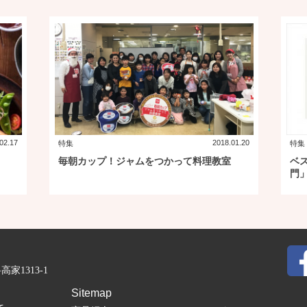
02.17
2018.01.20
特集
特集
毎朝カップ！ジャムをつかって料理教室
ベス
門
家1313-1
Sitemap